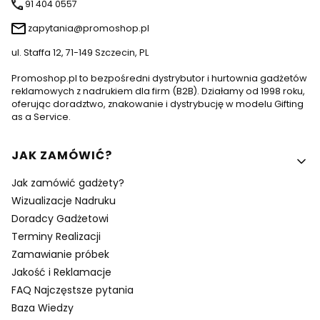
91 404 0557
zapytania@promoshop.pl
ul. Staffa 12, 71-149 Szczecin, PL
Promoshop.pl to bezpośredni dystrybutor i hurtownia gadżetów
reklamowych z nadrukiem dla firm (B2B). Działamy od 1998 roku,
oferując doradztwo, znakowanie i dystrybucję w modelu Gifting
as a Service.
Linki w stopce
JAK ZAMÓWIĆ?
Jak zamówić gadżety?
Wizualizacje Nadruku
Doradcy Gadżetowi
Terminy Realizacji
Zamawianie próbek
Jakość i Reklamacje
FAQ Najczęstsze pytania
Baza Wiedzy