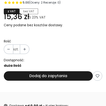
5.00
(Oceny: 2 Recenzje: 0)
z VAT
bez VAT
15,36 zł
z
23%
VAT
Ceny podane bez kosztów dostawy.
Ilość
szt.
Dostępność:
duża ilość
Dodaj do zapytania
Dostawa
od 0,00 zł
- Kurier krajowy