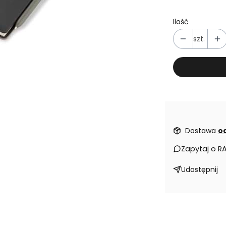
Ilość
szt.
Dostawa
od
Zapytaj o R
Udostępnij