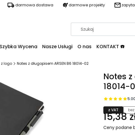
darmowa dostawa
darmowe projekty
zapyt
Szybka Wycena
Nasze Usługi
O nas
KONTAKT ☎️
 z logo
Notes z długopisem ARSEN B6 18014-02
Notes z
18014-
5.0
z VAT
bez
15,38 z
Ceny podane b