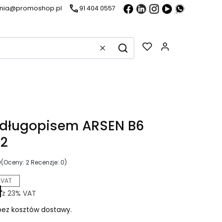
ania@promoshop.pl
91 404 0557
Gadżety w k
Wyczyść
Szukaj
 długopisem ARSEN B6
02
0
(Oceny: 2 Recenzje: 0)
 VAT
ł
z
23%
VAT
ez kosztów dostawy.