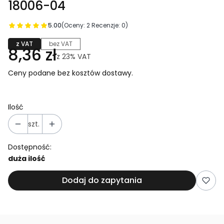
18006-04
5.00
(Oceny: 2 Recenzje: 0)
z VAT
bez VAT
8,36 zł
z
23%
VAT
Ceny podane bez kosztów dostawy.
Ilość
szt.
Dostępność:
duża ilość
Dodaj do zapytania