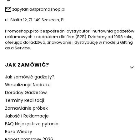
zapytania@promoshop.pl
ul. Staffa 12, 71-149 Szczecin, PL
Promoshop.pl to bezpośredni dystrybutor i hurtownia gadżetów
reklamowych z nadrukiem dla firm (B2B). Działamy od 1998 roku,
oferując doradztwo, znakowanie i dystrybucję w modelu Gifting
as a Service.
Linki w stopce
JAK ZAMÓWIĆ?
Jak zamówić gadżety?
Wizualizacje Nadruku
Doradcy Gadżetowi
Terminy Realizacji
Zamawianie próbek
Jakość i Reklamacje
FAQ Najczęstsze pytania
Baza Wiedzy
Raport branżowy 2026