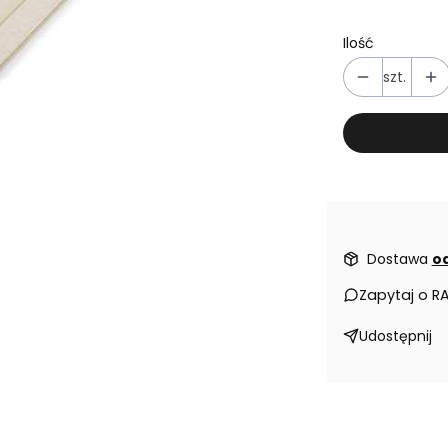
Ilość
szt.
Dostawa
od
Zapytaj o R
Udostępnij