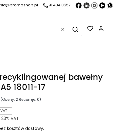
ania@promoshop.pl
91 404 0557
Gadżety w k
Wyczyść
Szukaj
 recyklingowanej bawełny
 A5 18011-17
0
(Oceny: 2 Recenzje: 0)
 VAT
z
23%
VAT
ez kosztów dostawy.