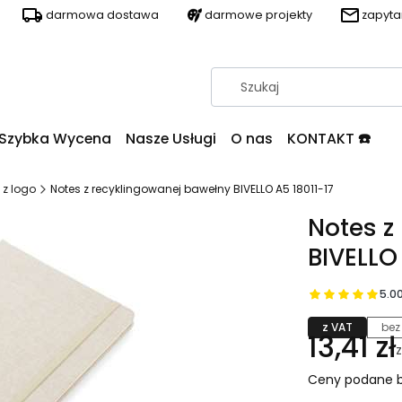
darmowa dostawa
darmowe projekty
zapyt
Szybka Wycena
Nasze Usługi
O nas
KONTAKT ☎️
 z logo
Notes z recyklingowanej bawełny BIVELLO A5 18011-17
Notes z
BIVELLO
5.0
z VAT
bez
13,41 zł
Ceny podane b