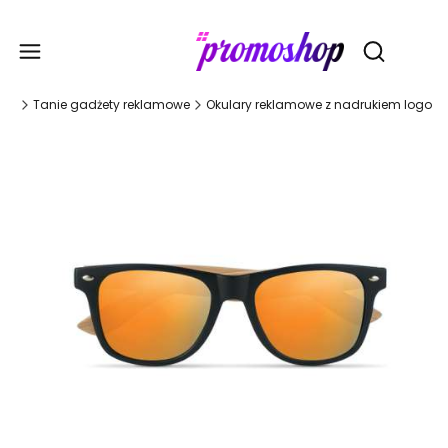
Gadże
Otwórz wy
wna
Tanie gadżety reklamowe
Okulary reklamowe z nadrukiem logo