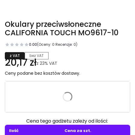
Okulary przeciwsłoneczne
CALIFORNIA TOUCH MO9617-10
0.00
(Oceny: 0 Recenzje: 0)
z VAT
bez VAT
20,17 zł
z
23%
VAT
Ceny podane bez kosztów dostawy.
Wybierz wariant produktu:
Poszczególne warianty mogą różnić się ceną
Cena tego gadżetu zależy od ilości:
Ilość
Cena za szt.