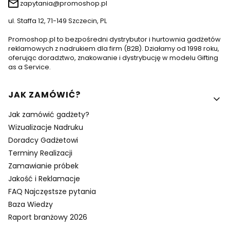
zapytania@promoshop.pl
ul. Staffa 12, 71-149 Szczecin, PL
Promoshop.pl to bezpośredni dystrybutor i hurtownia gadżetów
reklamowych z nadrukiem dla firm (B2B). Działamy od 1998 roku,
oferując doradztwo, znakowanie i dystrybucję w modelu Gifting
as a Service.
Linki w stopce
JAK ZAMÓWIĆ?
Jak zamówić gadżety?
Wizualizacje Nadruku
Doradcy Gadżetowi
Terminy Realizacji
Zamawianie próbek
Jakość i Reklamacje
FAQ Najczęstsze pytania
Baza Wiedzy
Raport branżowy 2026