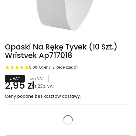
Opaski Na Rękę Tyvek (10 Szt.)
Wristvek Ap717018
5.00
(Oceny: 2 Recenzje: 0)
z VAT
bez VAT
2,95 zł
z
23%
VAT
Ceny podane bez kosztów dostawy.
Wybierz wariant produktu:
Poszczególne warianty mogą różnić się ceną