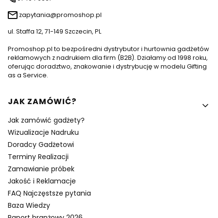
zapytania@promoshop.pl
ul. Staffa 12, 71-149 Szczecin, PL
Promoshop.pl to bezpośredni dystrybutor i hurtownia gadżetów
reklamowych z nadrukiem dla firm (B2B). Działamy od 1998 roku,
oferując doradztwo, znakowanie i dystrybucję w modelu Gifting
as a Service.
Linki w stopce
JAK ZAMÓWIĆ?
Jak zamówić gadżety?
Wizualizacje Nadruku
Doradcy Gadżetowi
Terminy Realizacji
Zamawianie próbek
Jakość i Reklamacje
FAQ Najczęstsze pytania
Baza Wiedzy
Raport branżowy 2026