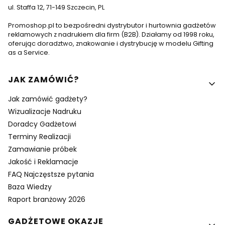
ul. Staffa 12, 71-149 Szczecin, PL
Promoshop.pl to bezpośredni dystrybutor i hurtownia gadżetów
reklamowych z nadrukiem dla firm (B2B). Działamy od 1998 roku,
oferując doradztwo, znakowanie i dystrybucję w modelu Gifting
as a Service.
Linki w stopce
JAK ZAMÓWIĆ?
Jak zamówić gadżety?
Wizualizacje Nadruku
Doradcy Gadżetowi
Terminy Realizacji
Zamawianie próbek
Jakość i Reklamacje
FAQ Najczęstsze pytania
Baza Wiedzy
Raport branżowy 2026
GADŻETOWE OKAZJE