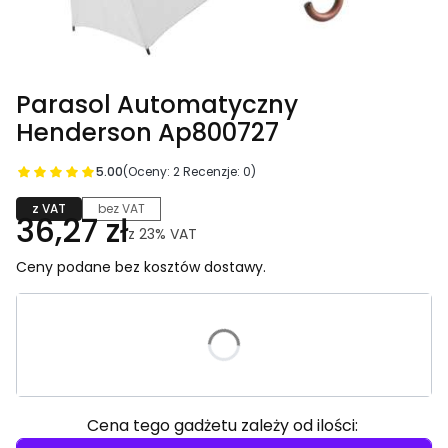
Parasol Automatyczny
Henderson Ap800727
5.00
(Oceny: 2 Recenzje: 0)
z VAT
bez VAT
36,27 zł
z
23%
VAT
Ceny podane bez kosztów dostawy.
Wybierz wariant produktu:
Poszczególne warianty mogą różnić się ceną
Cena tego gadżetu zależy od ilości: