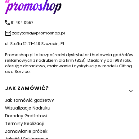
91 404 0557
zapytania@promoshop.pl
ul. Staffa 12, 71-149 Szczecin, PL
Promoshop.pl to bezpośredni dystrybutor i hurtownia gadżetów
reklamowych z nadrukiem dla firm (B2B). Działamy od 1998 roku,
oferując doradztwo, znakowanie i dystrybucję w modelu Gifting
as a Service.
Linki w stopce
JAK ZAMÓWIĆ?
Jak zamówić gadżety?
Wizualizacje Nadruku
Doradcy Gadżetowi
Terminy Realizacji
Zamawianie próbek