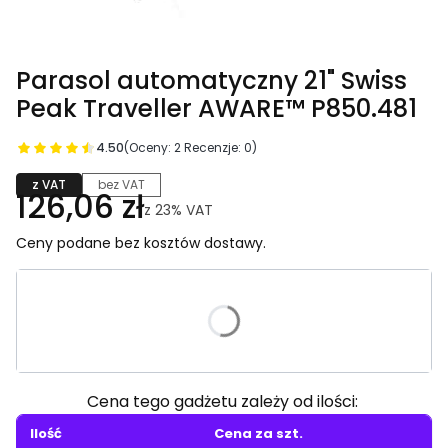
Parasol automatyczny 21" Swiss
Peak Traveller AWARE™ P850.481
4.50
(Oceny: 2 Recenzje: 0)
z VAT
bez VAT
126,06 zł
z
23%
VAT
Ceny podane bez kosztów dostawy.
Wybierz wariant produktu:
Poszczególne warianty mogą różnić się ceną
Cena tego gadżetu zależy od ilości:
Ilość
Cena za szt.