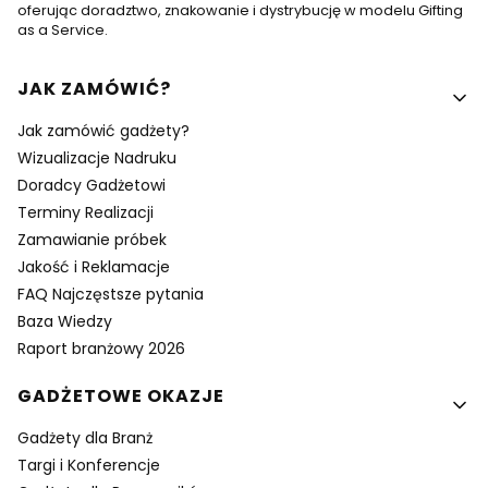
oferując doradztwo, znakowanie i dystrybucję w modelu Gifting
as a Service.
Linki w stopce
JAK ZAMÓWIĆ?
Jak zamówić gadżety?
Wizualizacje Nadruku
Doradcy Gadżetowi
Terminy Realizacji
Zamawianie próbek
Jakość i Reklamacje
FAQ Najczęstsze pytania
Baza Wiedzy
Raport branżowy 2026
GADŻETOWE OKAZJE
Gadżety dla Branż
Targi i Konferencje