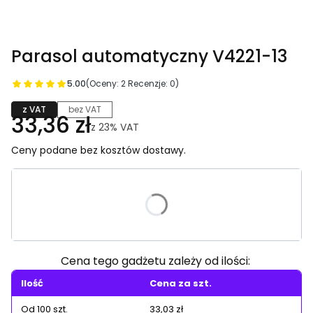
Parasol automatyczny V4221-13
5.00
(Oceny: 2 Recenzje: 0)
z VAT
bez VAT
33,36 zł
z
23%
VAT
Ceny podane bez kosztów dostawy.
Wybierz wariant produktu:
Poszczególne warianty mogą różnić się ceną
Cena tego gadżetu zależy od ilości:
Ilość
Cena za szt.
Od 100 szt.
33,03 zł