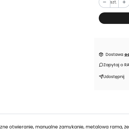
szt.
Dostawa
od
Zapytaj o R
Udostępnij
zne otwieranie, manualne zamykanie, metalowa rama, żeb