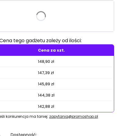
riant produktu:
e warianty mogą różnić się ceną
Cena tego gadżetu zależy od ilości:
Cena za szt.
148,90 zł
147,39 zł
145,89 zł
144,38 zł
142,88 zł
jeśli konkurencja ma taniej:
zapytania@promoshop.pl
Dostępność: