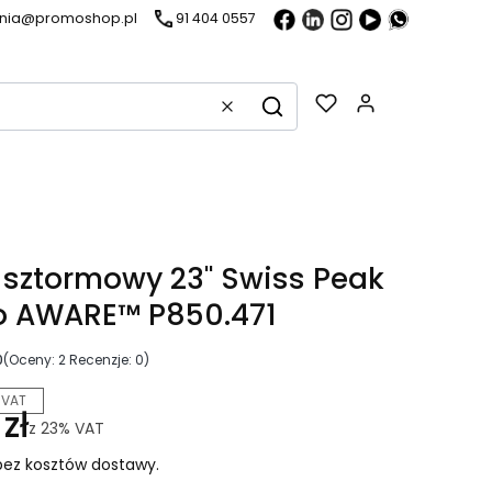
ania@promoshop.pl
91 404 0557
Gadżety w k
Wyczyść
Szukaj
 sztormowy 23" Swiss Peak
o AWARE™ P850.471
0
(Oceny: 2 Recenzje: 0)
 VAT
zł
z
23%
VAT
ez kosztów dostawy.