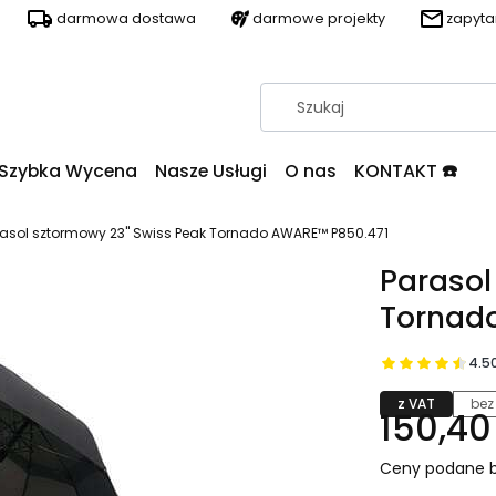
darmowa dostawa
darmowe projekty
zapyt
Szybka Wycena
Nasze Usługi
O nas
KONTAKT ☎️
asol sztormowy 23" Swiss Peak Tornado AWARE™ P850.471
Parasol
Tornad
4.5
z VAT
bez
150,40 
Ceny podane b