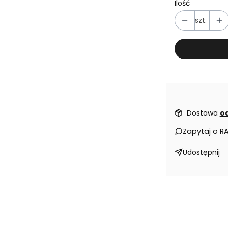
Ilość
szt.
Dostawa
od
Zapytaj o R
Udostępnij