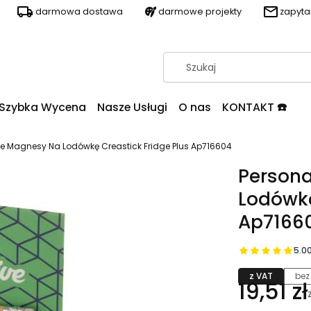
darmowa dostawa
darmowe projekty
zapyt
Szybka Wycena
Nasze Usługi
O nas
KONTAKT ☎️
e Magnesy Na Lodówkę Creastick Fridge Plus Ap716604
Person
Lodówkę
Ap7166
5.0
z VAT
bez
19,51 zł