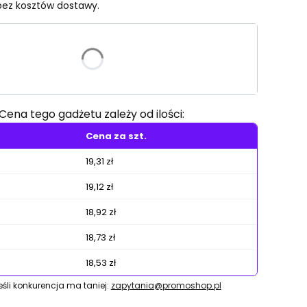
ez kosztów dostawy.
riant produktu:
e warianty mogą różnić się ceną
Cena tego gadżetu zależy od ilości:
Cena za szt.
19,31 zł
19,12 zł
18,92 zł
18,73 zł
18,53 zł
jeśli konkurencja ma taniej:
zapytania@promoshop.pl