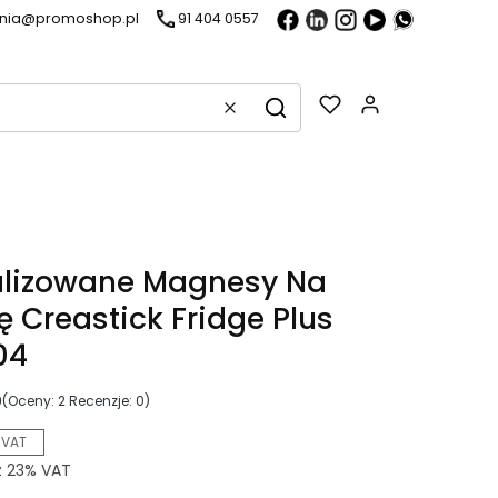
ania@promoshop.pl
91 404 0557
Gadżety w k
Wyczyść
Szukaj
alizowane Magnesy Na
 Creastick Fridge Plus
04
0
(Oceny: 2 Recenzje: 0)
 VAT
z
23%
VAT