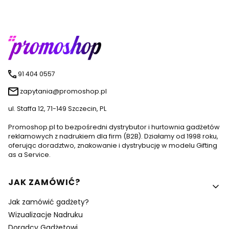
91 404 0557
zapytania@promoshop.pl
ul. Staffa 12, 71-149 Szczecin, PL
Promoshop.pl to bezpośredni dystrybutor i hurtownia gadżetów
reklamowych z nadrukiem dla firm (B2B). Działamy od 1998 roku,
oferując doradztwo, znakowanie i dystrybucję w modelu Gifting
as a Service.
Linki w stopce
JAK ZAMÓWIĆ?
Jak zamówić gadżety?
Wizualizacje Nadruku
Doradcy Gadżetowi