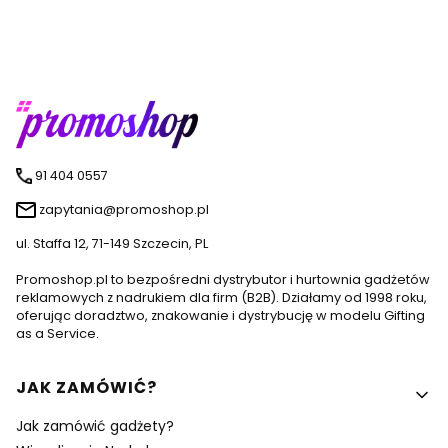
91 404 0557
zapytania@promoshop.pl
ul. Staffa 12, 71-149 Szczecin, PL
Promoshop.pl to bezpośredni dystrybutor i hurtownia gadżetów
reklamowych z nadrukiem dla firm (B2B). Działamy od 1998 roku,
oferując doradztwo, znakowanie i dystrybucję w modelu Gifting
as a Service.
Linki w stopce
JAK ZAMÓWIĆ?
Jak zamówić gadżety?