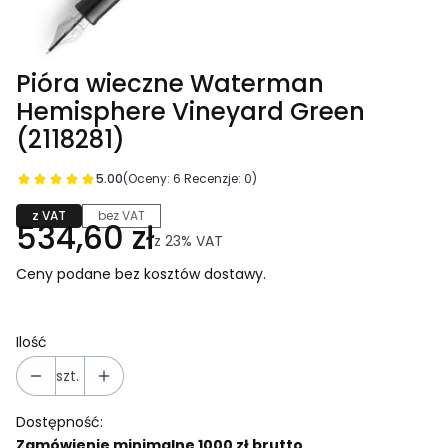
Pióra wieczne Waterman
Hemisphere Vineyard Green
(2118281)
5.00
(Oceny: 6 Recenzje: 0)
z VAT
bez VAT
534,60 zł
z
23%
VAT
Ceny podane bez kosztów dostawy.
Ilość
szt.
Dostępność:
Zamówienie minimalne 1000 zł brutto