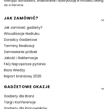
oferując doradztwo, znakowanie i dystrybucję w modelu Gifting
as a Service.
Linki w stopce
JAK ZAMÓWIĆ?
Jak zamówić gadżety?
Wizualizacje Nadruku
Doradcy Gadżetowi
Terminy Realizacji
Zamawianie próbek
Jakość i Reklamacje
FAQ Najczęstsze pytania
Baza Wiedzy
Raport branżowy 2026
GADŻETOWE OKAZJE
Gadżety dla Branż
Targi i Konferencje
Gadżety dla Pracowników