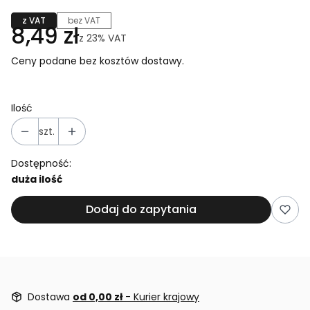
z VAT
bez VAT
8,49 zł
z
23%
VAT
Ceny podane bez kosztów dostawy.
Ilość
szt.
Dostępność:
duża ilość
Dodaj do zapytania
Dostawa
od 0,00 zł
- Kurier krajowy