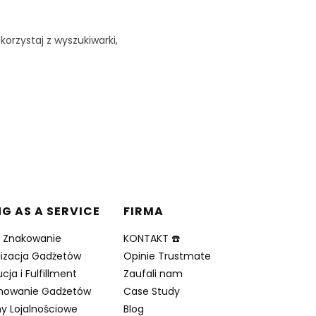
korzystaj z wyszukiwarki,
NG AS A SERVICE
FIRMA
i Znakowanie
KONTAKT ☎️
lizacja Gadżetów
Opinie Trustmate
cja i Fulfillment
Zaufali nam
nowanie Gadżetów
Case Study
y Lojalnościowe
Blog