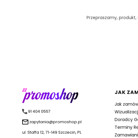
Przepraszamy, produkt, k
Linki 
JAK ZA
Jak zamów
91 404 0557
Wizualizac
Doradcy G
zapytania@promoshop.pl
Terminy Re
ul. Staffa 12, 71-149 Szczecin, PL
Zamawiani