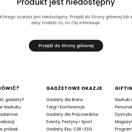
Produkt jest niedostępny
tórego szukasz jest niedostępny. Przejdź do Strony głównej lub s
żeby znaleźć to, co Cię interesuje.
Przejdź do Strony głównej
w stopce
MÓWIĆ?
GADŻETOWE OKAZJE
GIFTI
ić gadżety?
Gadżety dla Branż
Nadruki 
je Nadruku
Targi i Konferencje
Persona
adżetowi
Gadżety dla Pracowników
Dystrybu
alizacji
Eventy, Festyny i Sport
Magazy
e próbek
Gadżety Eko, CSR i ESG
Program