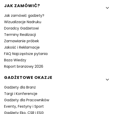
Linki w stopce
JAK ZAMÓWIĆ?
Jak zamówić gadżety?
Wizualizacje Nadruku
Doradcy Gadżetowi
Terminy Realizacji
Zamawianie próbek
Jakość i Reklamacje
FAQ Najczęstsze pytania
Baza Wiedzy
Raport branżowy 2026
GADŻETOWE OKAZJE
Gadżety dla Branż
Targi i Konferencje
Gadżety dla Pracowników
Eventy, Festyny i Sport
Gadżety Eko, CSR i ESG