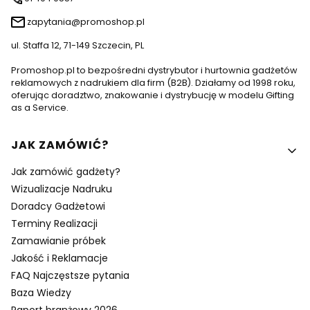
zapytania@promoshop.pl
ul. Staffa 12, 71-149 Szczecin, PL
Promoshop.pl to bezpośredni dystrybutor i hurtownia gadżetów
reklamowych z nadrukiem dla firm (B2B). Działamy od 1998 roku,
oferując doradztwo, znakowanie i dystrybucję w modelu Gifting
as a Service.
Linki w stopce
JAK ZAMÓWIĆ?
Jak zamówić gadżety?
Wizualizacje Nadruku
Doradcy Gadżetowi
Terminy Realizacji
Zamawianie próbek
Jakość i Reklamacje
FAQ Najczęstsze pytania
Baza Wiedzy