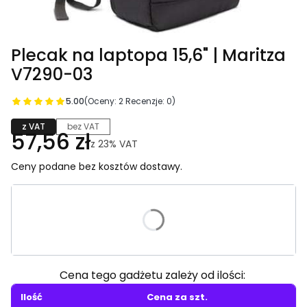
Plecak na laptopa 15,6" | Maritza
V7290-03
5.00
(Oceny: 2 Recenzje: 0)
z VAT
bez VAT
57,56 zł
z
23%
VAT
Ceny podane bez kosztów dostawy.
Wybierz wariant produktu:
Poszczególne warianty mogą różnić się ceną
Cena tego gadżetu zależy od ilości:
Ilość
Cena za szt.