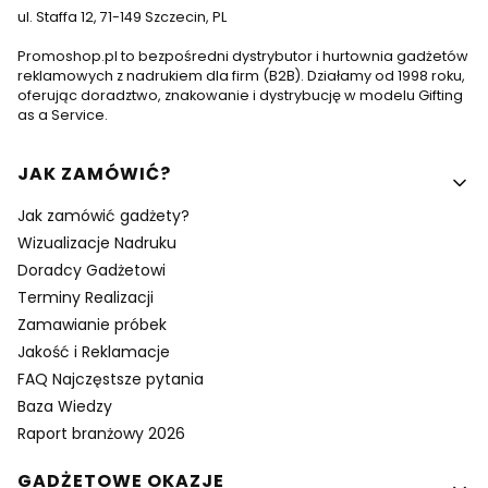
ul. Staffa 12, 71-149 Szczecin, PL
Promoshop.pl to bezpośredni dystrybutor i hurtownia gadżetów
reklamowych z nadrukiem dla firm (B2B). Działamy od 1998 roku,
oferując doradztwo, znakowanie i dystrybucję w modelu Gifting
as a Service.
Linki w stopce
JAK ZAMÓWIĆ?
Jak zamówić gadżety?
Wizualizacje Nadruku
Doradcy Gadżetowi
Terminy Realizacji
Zamawianie próbek
Jakość i Reklamacje
FAQ Najczęstsze pytania
Baza Wiedzy
Raport branżowy 2026
GADŻETOWE OKAZJE