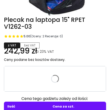
Plecak na laptopa 15" RPET
V1262-03
5.00
(Oceny: 2 Recenzje: 0)
z VAT
bez VAT
242,99 zł
z
23%
VAT
Ceny podane bez kosztów dostawy.
Wybierz wariant produktu:
Poszczególne warianty mogą różnić się ceną
Cena tego gadżetu zależy od ilości:
Ilość
Cena za szt.