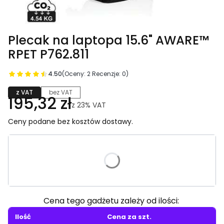
Plecak na laptopa 15.6" AWARE™
RPET P762.811
4.50
(Oceny: 2 Recenzje: 0)
z VAT
bez VAT
195,32 zł
z
23%
VAT
Ceny podane bez kosztów dostawy.
Wybierz wariant produktu:
Poszczególne warianty mogą różnić się ceną
Cena tego gadżetu zależy od ilości:
Ilość
Cena za szt.