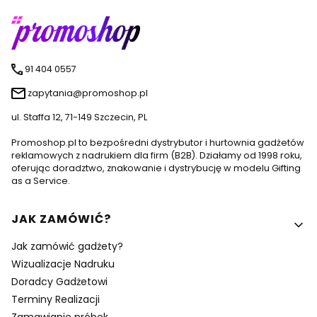
91 404 0557
zapytania@promoshop.pl
ul. Staffa 12, 71-149 Szczecin, PL
Promoshop.pl to bezpośredni dystrybutor i hurtownia gadżetów
reklamowych z nadrukiem dla firm (B2B). Działamy od 1998 roku,
oferując doradztwo, znakowanie i dystrybucję w modelu Gifting
as a Service.
Linki w stopce
JAK ZAMÓWIĆ?
Jak zamówić gadżety?
Wizualizacje Nadruku
Doradcy Gadżetowi
Terminy Realizacji