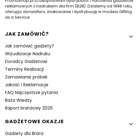
Promoshop.pl to bezpośredni dystrybutor i hurtownia gadżetów
reklamowych z nadrukiem dla firm (B2B). Działamy od 1998 roku,
oferując doradztwo, znakowanie i dystrybucję w modelu Gifting
as a Service.
Linki w stopce
JAK ZAMÓWIĆ?
Jak zamówić gadżety?
Wizualizacje Nadruku
Doradcy Gadżetowi
Terminy Realizacji
Zamawianie próbek
Jakość i Reklamacje
FAQ Najczęstsze pytania
Baza Wiedzy
Raport branżowy 2026
GADŻETOWE OKAZJE
Gadżety dla Branż