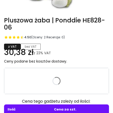
Pluszowa żaba | Ponddie HE828-
06
4.50
(Oceny: 2 Recenzje: 0)
z VAT
bez VAT
30,38 zł
z
23%
VAT
Ceny podane bez kosztów dostawy.
Wybierz wariant produktu:
Poszczególne warianty mogą różnić się ceną
Cena tego gadżetu zależy od ilości:
Ilość
Cena za szt.