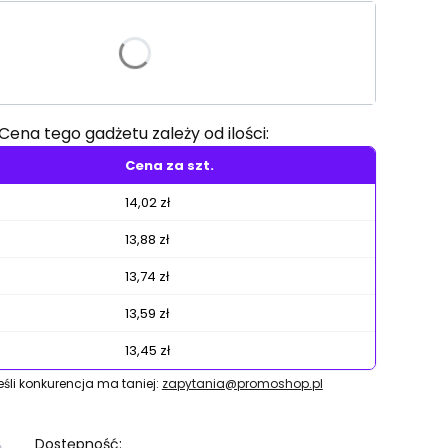
riant produktu:
e warianty mogą różnić się ceną
Cena tego gadżetu zależy od ilości:
Cena za szt.
14,02 zł
13,88 zł
13,74 zł
13,59 zł
13,45 zł
jeśli konkurencja ma taniej:
zapytania@promoshop.pl
Dostępność: