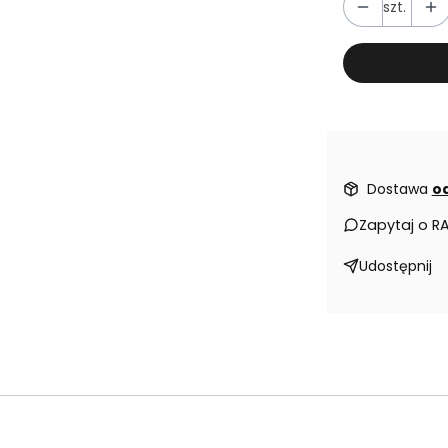
szt.
Dostawa
od
Zapytaj o R
Udostępnij