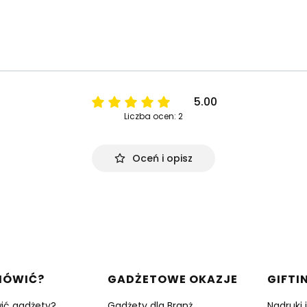
5.00
Liczba ocen: 2
Oceń i opisz
w stopce
MÓWIĆ?
GADŻETOWE OKAZJE
GIFTI
ić gadżety?
Gadżety dla Branż
Nadruki 