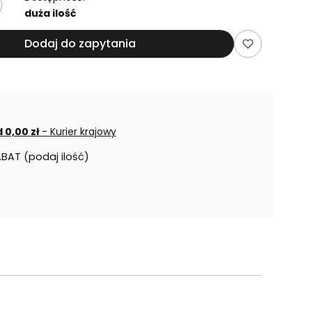
duża ilość
Dodaj do zapytania
 0,00 zł
- Kurier krajowy
ABAT (podaj ilość)