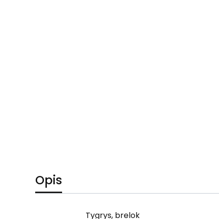
Opis
Tygrys, brelok