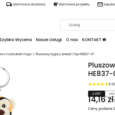
darmowa dostawa
darmowe projekty
zapyt
Szybka Wycena
Nasze Usługi
O nas
KONTAKT ☎️
owe z nadrukiem logo
Pluszowy tygrys, brelok | Trip HE837-07
Pluszowy
HE837-
5.0
z VAT
bez
14,16 zł
Ceny podane b