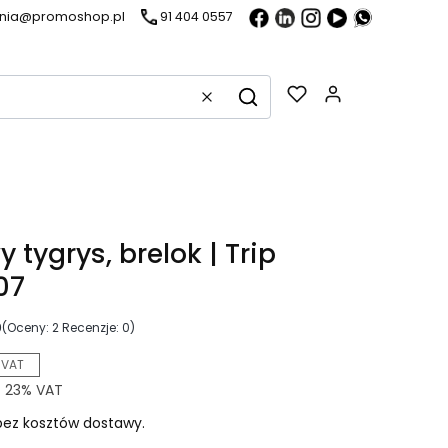
ania@promoshop.pl
91 404 0557
Gadżety w k
Wyczyść
Szukaj
 tygrys, brelok | Trip
07
0
(Oceny: 2 Recenzje: 0)
 VAT
z
23%
VAT
ez kosztów dostawy.