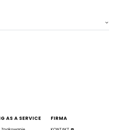
NG AS A SERVICE
FIRMA
i Znakowanie
KONTAKT ☎️