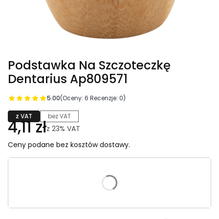
Podstawka Na Szczoteczkę
Dentarius Ap809571
5.00
(Oceny: 6 Recenzje: 0)
z VAT
bez VAT
4,11 zł
z
23%
VAT
Ceny podane bez kosztów dostawy.
Wybierz wariant produktu:
Poszczególne warianty mogą różnić się ceną