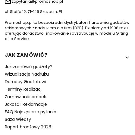
zapytania@promoshop.pl
ul. Staffa 12, 71-149 Szczecin, PL
Promoshop.pl to bezpośredni dystrybutor i hurtownia gadżetów
reklamowych z nadrukiem dla firm (B2B). Działamy od 1998 roku,
oferując doradztwo, znakowanie i dystrybucję w modelu Gifting
as a Service.
Linki w stopce
JAK ZAMÓWIĆ?
Jak zamówić gadżety?
Wizualizacje Nadruku
Doradcy Gadżetowi
Terminy Realizacji
Zamawianie próbek
Jakość i Reklamacje
FAQ Najczęstsze pytania
Baza Wiedzy
Raport branżowy 2026