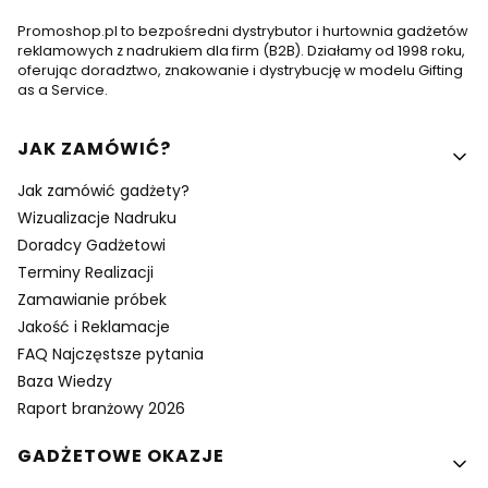
Promoshop.pl to bezpośredni dystrybutor i hurtownia gadżetów
reklamowych z nadrukiem dla firm (B2B). Działamy od 1998 roku,
oferując doradztwo, znakowanie i dystrybucję w modelu Gifting
as a Service.
Linki w stopce
JAK ZAMÓWIĆ?
Jak zamówić gadżety?
Wizualizacje Nadruku
Doradcy Gadżetowi
Terminy Realizacji
Zamawianie próbek
Jakość i Reklamacje
FAQ Najczęstsze pytania
Baza Wiedzy
Raport branżowy 2026
GADŻETOWE OKAZJE