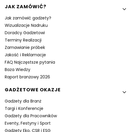
Linki w stopce
JAK ZAMÓWIĆ?
Jak zamówić gadżety?
Wizualizacje Nadruku
Doradcy Gadżetowi
Terminy Realizacji
Zamawianie próbek
Jakość i Reklamacje
FAQ Najczęstsze pytania
Baza Wiedzy
Raport branżowy 2026
GADŻETOWE OKAZJE
Gadżety dla Branż
Targi i Konferencje
Gadżety dla Pracowników
Eventy, Festyny i Sport
Gadżety Eko, CSR i ESG