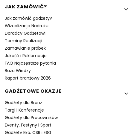
Linki w stopce
JAK ZAMÓWIĆ?
Jak zamówić gadżety?
Wizualizacje Nadruku
Doradcy Gadżetowi
Terminy Realizacji
Zamawianie próbek
Jakość i Reklamacje
FAQ Najczęstsze pytania
Baza Wiedzy
Raport branżowy 2026
GADŻETOWE OKAZJE
Gadżety dla Branż
Targi i Konferencje
Gadżety dla Pracowników
Eventy, Festyny i Sport
Gadżety Eko, CSR i ESG