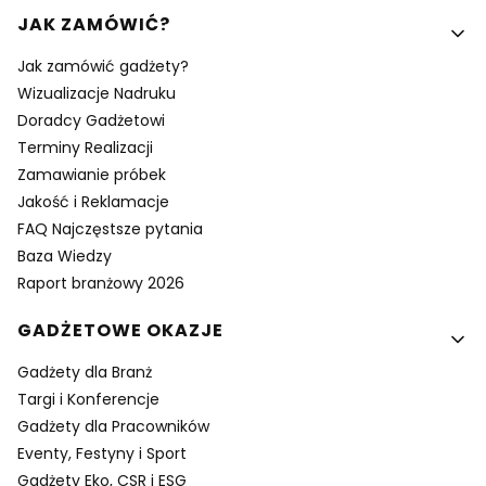
Linki w stopce
JAK ZAMÓWIĆ?
Jak zamówić gadżety?
Wizualizacje Nadruku
Doradcy Gadżetowi
Terminy Realizacji
Zamawianie próbek
Jakość i Reklamacje
FAQ Najczęstsze pytania
Baza Wiedzy
Raport branżowy 2026
GADŻETOWE OKAZJE
Gadżety dla Branż
Targi i Konferencje
Gadżety dla Pracowników
Eventy, Festyny i Sport
Gadżety Eko, CSR i ESG