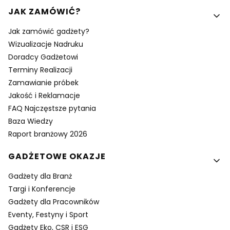
Linki w stopce
JAK ZAMÓWIĆ?
Jak zamówić gadżety?
Wizualizacje Nadruku
Doradcy Gadżetowi
Terminy Realizacji
Zamawianie próbek
Jakość i Reklamacje
FAQ Najczęstsze pytania
Baza Wiedzy
Raport branżowy 2026
GADŻETOWE OKAZJE
Gadżety dla Branż
Targi i Konferencje
Gadżety dla Pracowników
Eventy, Festyny i Sport
Gadżety Eko, CSR i ESG