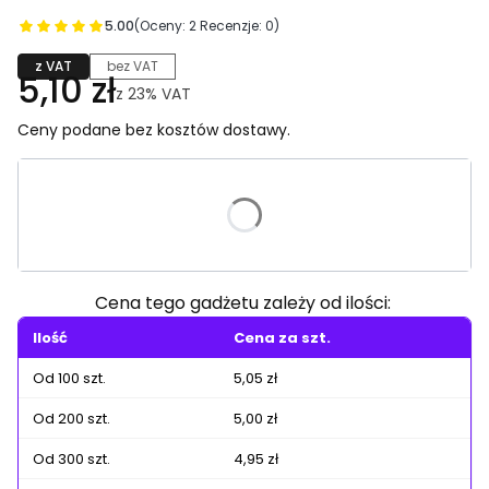
5.00
(Oceny: 2 Recenzje: 0)
z VAT
bez VAT
5,10 zł
z
23%
VAT
Ceny podane bez kosztów dostawy.
Wybierz wariant produktu:
Poszczególne warianty mogą różnić się ceną
Cena tego gadżetu zależy od ilości:
Ilość
Cena za szt.
Od 100 szt.
5,05 zł
Od 200 szt.
5,00 zł
Od 300 szt.
4,95 zł