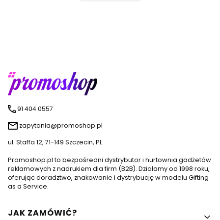
91 404 0557
zapytania@promoshop.pl
ul. Staffa 12, 71-149 Szczecin, PL
Promoshop.pl to bezpośredni dystrybutor i hurtownia gadżetów
reklamowych z nadrukiem dla firm (B2B). Działamy od 1998 roku,
oferując doradztwo, znakowanie i dystrybucję w modelu Gifting
as a Service.
Linki w stopce
JAK ZAMÓWIĆ?