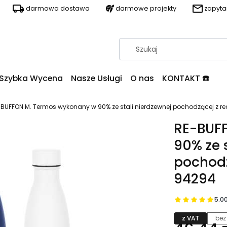
darmowa dostawa
darmowe projekty
zapyt
Szybka Wycena
Nasze Usługi
O nas
KONTAKT ☎️
BUFFON M. Termos wykonany w 90% ze stali nierdzewnej pochodzącej z re
RE-BUF
90% ze 
pochodz
94294
5.0
z VAT
bez