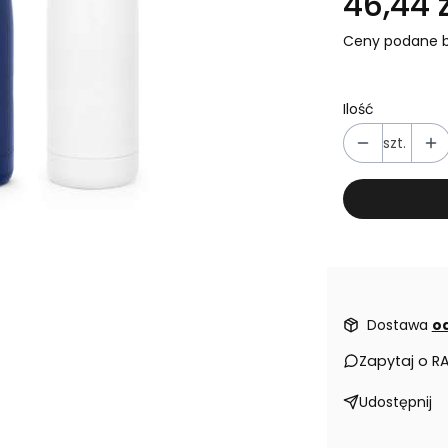
46,44 z
Ceny podane b
Ilość
szt.
Dostawa
od
Zapytaj o R
Udostępnij