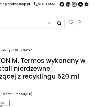
ania@promoshop.pl
91 404 0557
Gadżety w k
Wyczyść
Szukaj
cyklingu 520 ml 94294
FON M. Termos wykonany w
stali nierdzewnej
ącej z recyklingu 520 ml
0
(Oceny: 2 Recenzje: 0)
 VAT