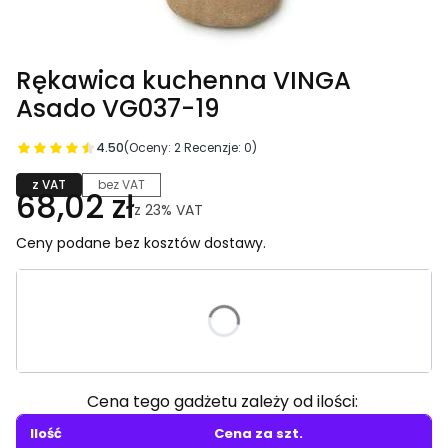
Rękawica kuchenna VINGA
Asado VG037-19
4.50
(Oceny: 2 Recenzje: 0)
z VAT
bez VAT
68,02 zł
z
23%
VAT
Ceny podane bez kosztów dostawy.
Wybierz wariant produktu:
Poszczególne warianty mogą różnić się ceną
Cena tego gadżetu zależy od ilości:
Ilość
Cena za szt.