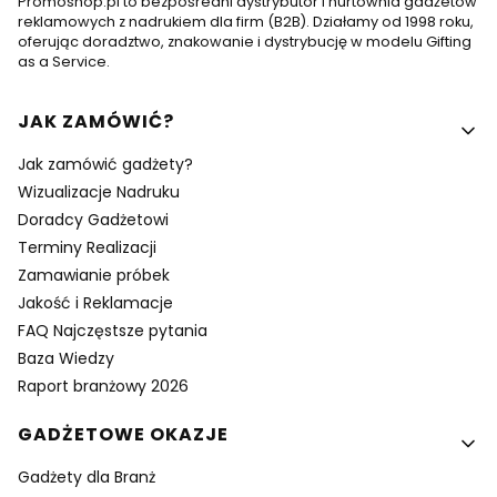
Promoshop.pl to bezpośredni dystrybutor i hurtownia gadżetów
reklamowych z nadrukiem dla firm (B2B). Działamy od 1998 roku,
oferując doradztwo, znakowanie i dystrybucję w modelu Gifting
as a Service.
Linki w stopce
JAK ZAMÓWIĆ?
Jak zamówić gadżety?
Wizualizacje Nadruku
Doradcy Gadżetowi
Terminy Realizacji
Zamawianie próbek
Jakość i Reklamacje
FAQ Najczęstsze pytania
Baza Wiedzy
Raport branżowy 2026
GADŻETOWE OKAZJE
Gadżety dla Branż