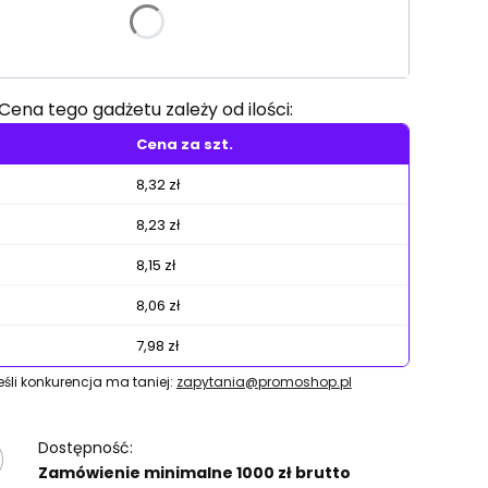
e warianty mogą różnić się ceną
Cena tego gadżetu zależy od ilości:
Cena za szt.
8,32 zł
8,23 zł
8,15 zł
8,06 zł
7,98 zł
jeśli konkurencja ma taniej:
zapytania@promoshop.pl
Dostępność:
Zamówienie minimalne 1000 zł brutto