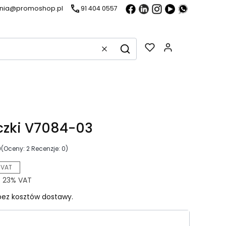
ania@promoshop.pl
91 404 0557
Gadżety w k
Wyczyść
Szukaj
czki V7084-03
0
(Oceny: 2 Recenzje: 0)
 VAT
z
23%
VAT
ez kosztów dostawy.
riant produktu: