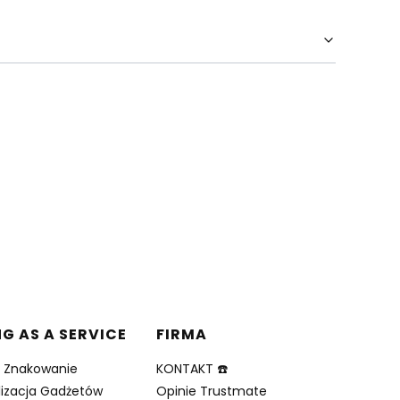
NG AS A SERVICE
FIRMA
i Znakowanie
KONTAKT ☎️
lizacja Gadżetów
Opinie Trustmate