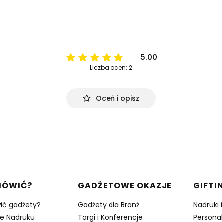
5.00
Liczba ocen: 2
Oceń i opisz
w stopce
MÓWIĆ?
GADŻETOWE OKAZJE
GIFTI
ić gadżety?
Gadżety dla Branż
Nadruki 
je Nadruku
Targi i Konferencje
Persona