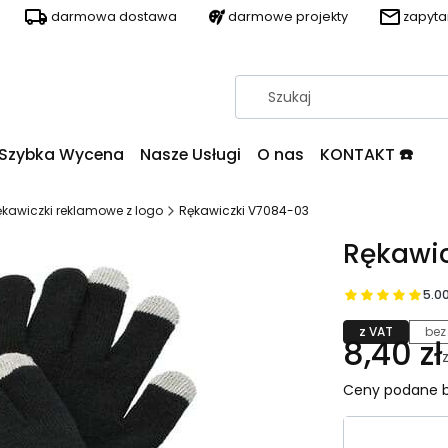
darmowa dostawa
darmowe projekty
zapyt
Szybka Wycena
Nasze Usługi
O nas
KONTAKT ☎️
ękawiczki reklamowe z logo
Rękawiczki V7084-03
Rękawi
5.0
z VAT
bez
8,40 zł
Ceny podane b
Wybierz wa