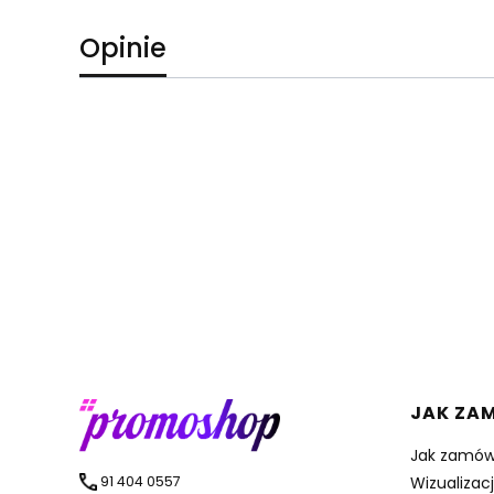
Opinie
Linki 
JAK ZA
Jak zamów
91 404 0557
Wizualizac