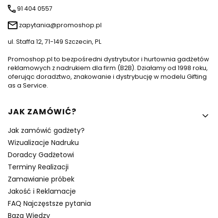
91 404 0557
zapytania@promoshop.pl
ul. Staffa 12, 71-149 Szczecin, PL
Promoshop.pl to bezpośredni dystrybutor i hurtownia gadżetów
reklamowych z nadrukiem dla firm (B2B). Działamy od 1998 roku,
oferując doradztwo, znakowanie i dystrybucję w modelu Gifting
as a Service.
Linki w stopce
JAK ZAMÓWIĆ?
Jak zamówić gadżety?
Wizualizacje Nadruku
Doradcy Gadżetowi
Terminy Realizacji
Zamawianie próbek
Jakość i Reklamacje
FAQ Najczęstsze pytania
Baza Wiedzy