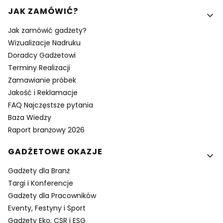
Linki w stopce
JAK ZAMÓWIĆ?
Jak zamówić gadżety?
Wizualizacje Nadruku
Doradcy Gadżetowi
Terminy Realizacji
Zamawianie próbek
Jakość i Reklamacje
FAQ Najczęstsze pytania
Baza Wiedzy
Raport branżowy 2026
GADŻETOWE OKAZJE
Gadżety dla Branż
Targi i Konferencje
Gadżety dla Pracowników
Eventy, Festyny i Sport
Gadżety Eko, CSR i ESG