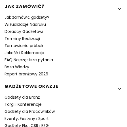
Linki w stopce
JAK ZAMÓWIĆ?
Jak zamówić gadżety?
Wizualizacje Nadruku
Doradcy Gadżetowi
Terminy Realizacji
Zamawianie próbek
Jakość i Reklamacje
FAQ Najczęstsze pytania
Baza Wiedzy
Raport branżowy 2026
GADŻETOWE OKAZJE
Gadżety dla Branż
Targi i Konferencje
Gadżety dla Pracowników
Eventy, Festyny i Sport
Gadżety Eko, CSR i ESG