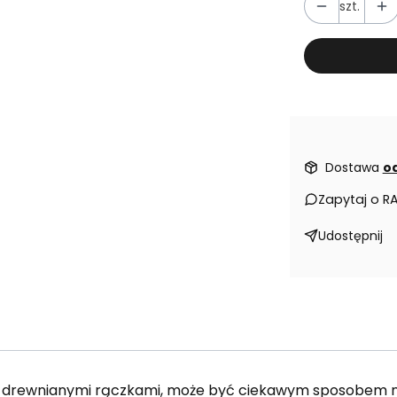
szt.
Dostawa
od
Zapytaj o R
Udostępnij
i drewnianymi rączkami, może być ciekawym sposobem na