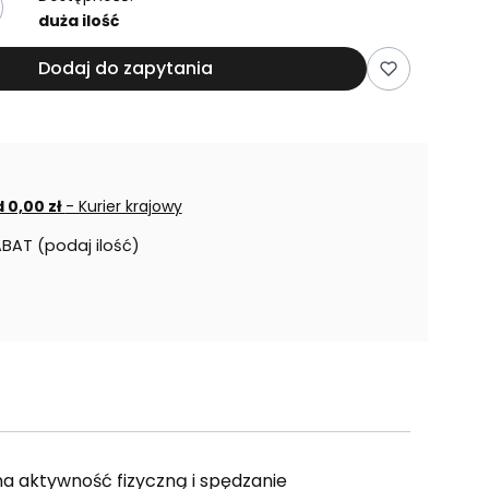
duża ilość
Dodaj do zapytania
 0,00 zł
- Kurier krajowy
ABAT (podaj ilość)
 aktywność fizyczną i spędzanie