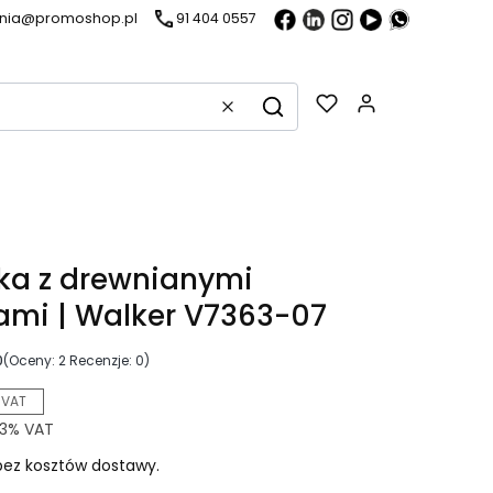
ania@promoshop.pl
91 404 0557
Gadżety w k
Wyczyść
Szukaj
ka z drewnianymi
mi | Walker V7363-07
0
(Oceny: 2 Recenzje: 0)
 VAT
3%
VAT
ez kosztów dostawy.