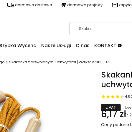
darmowa dostawa
darmowe projekty
zapyt
Szybka Wycena
Nasze Usługi
O nas
KONTAKT ☎️
ogo
Skakanka z drewnianymi uchwytami | Walker V7363-07
Skakan
uchwyta
4.5
z VAT
bez
6,17 zł
z
2
Ceny podane b