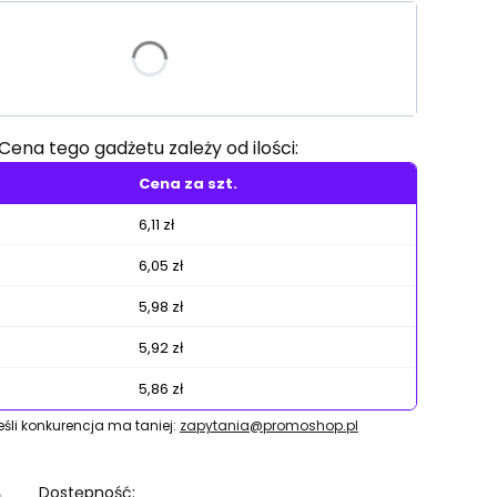
riant produktu:
e warianty mogą różnić się ceną
Cena tego gadżetu zależy od ilości:
Cena za szt.
6,11 zł
6,05 zł
5,98 zł
5,92 zł
5,86 zł
jeśli konkurencja ma taniej:
zapytania@promoshop.pl
Dostępność: