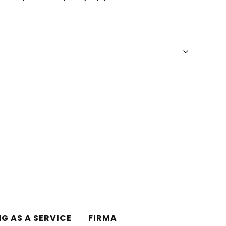
NG AS A SERVICE
FIRMA