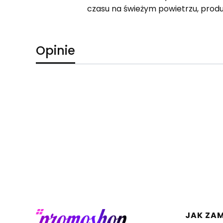
czasu na świeżym powietrzu, prod
Opinie
Linki 
JAK ZA