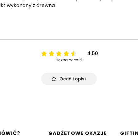
ukt wykonany z drewna
4.50
Liczba ocen: 2
Oceń i opisz
w stopce
MÓWIĆ?
GADŻETOWE OKAZJE
GIFTI