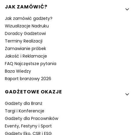
Linki w stopce
JAK ZAMÓWIĆ?
Jak zamówić gadżety?
Wizualizacje Nadruku
Doradcy Gadżetowi
Terminy Realizacji
Zamawianie próbek
Jakość i Reklamacje
FAQ Najczęstsze pytania
Baza Wiedzy
Raport branżowy 2026
GADŻETOWE OKAZJE
Gadżety dla Branż
Targi i Konferencje
Gadżety dla Pracowników
Eventy, Festyny i Sport
Gadżety Eko, CSR i ESG