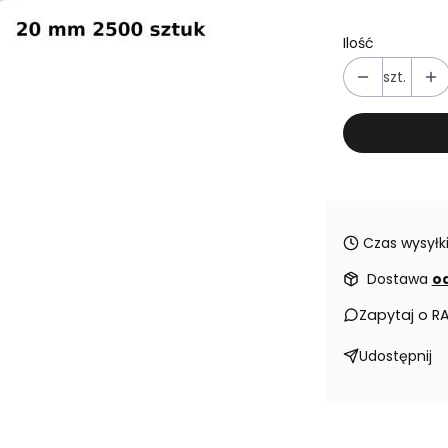
Ilość
szt.
Czas wysyłki
Dostawa
od
Zapytaj o R
Udostępnij