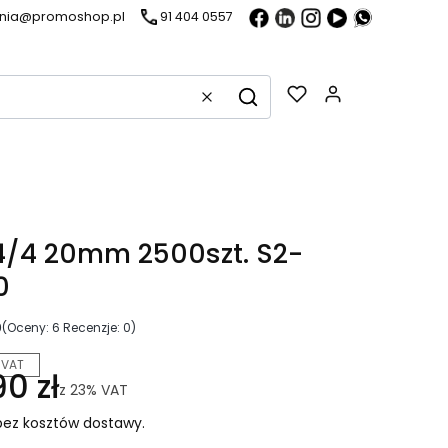
ania@promoshop.pl
91 404 0557
Gadżety w k
Wyczyść
Szukaj
4/4 20mm 2500szt. S2-
0
0
(Oceny: 6 Recenzje: 0)
 VAT
0 zł
z
23%
VAT
ez kosztów dostawy.