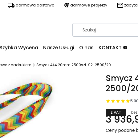
darmowa dostawa
darmowe projekty
zapyt
Szybka Wycena
Nasze Usługi
O nas
KONTAKT ☎️
owe z nadrukiem
Smycz 4/4 20mm 2500szt. S2-2500/20
Smycz 
2500/2
5.0
z VAT
bez
3 936,9
Ceny podane b