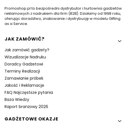
Promoshop.pl to bezpośredni dystrybutor i hurtownia gadżetów
reklamowych z nadrukiem dla firm (B2B). Działamy od 1998 roku,
oferując doradztwo, znakowanie i dystrybucję w modelu Gifting
as a Service.
Linki w stopce
JAK ZAMÓWIĆ?
Jak zamówić gadżety?
Wizualizacje Nadruku
Doradcy Gadżetowi
Terminy Realizacji
Zamawianie próbek
Jakość i Reklamacje
FAQ Najczęstsze pytania
Baza Wiedzy
Raport branżowy 2026
GADŻETOWE OKAZJE