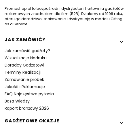
Promoshop.pl to bezpośredni dystrybutor i hurtownia gadżetów
reklamowych z nadrukiem dla firm (B2B). Działamy od 1998 roku,
oferując doradztwo, znakowanie i dystrybucję w modelu Gifting
as a Service.
Linki w stopce
JAK ZAMÓWIĆ?
Jak zamówić gadżety?
Wizualizacje Nadruku
Doradcy Gadżetowi
Terminy Realizacji
Zamawianie próbek
Jakość i Reklamacje
FAQ Najczęstsze pytania
Baza Wiedzy
Raport branżowy 2026
GADŻETOWE OKAZJE