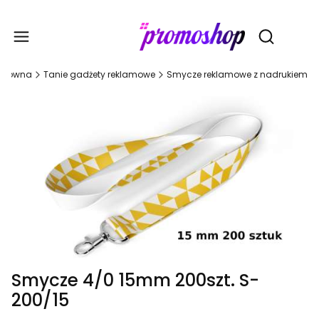
Gadże
Otwórz wy
 główna
Tanie gadżety reklamowe
Smycze reklamowe z nadrukiem
Smycze 4/0 15mm 200szt. S-
200/15