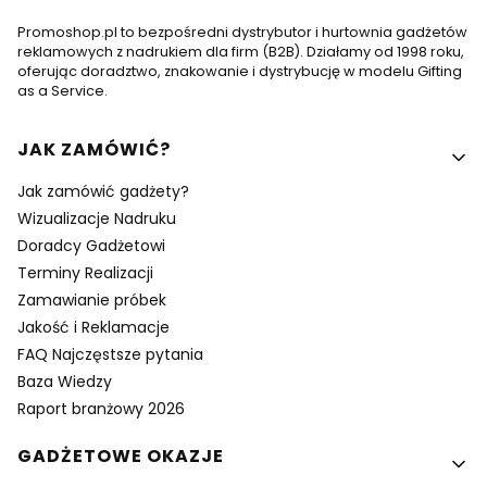
Promoshop.pl to bezpośredni dystrybutor i hurtownia gadżetów
reklamowych z nadrukiem dla firm (B2B). Działamy od 1998 roku,
oferując doradztwo, znakowanie i dystrybucję w modelu Gifting
as a Service.
Linki w stopce
JAK ZAMÓWIĆ?
Jak zamówić gadżety?
Wizualizacje Nadruku
Doradcy Gadżetowi
Terminy Realizacji
Zamawianie próbek
Jakość i Reklamacje
FAQ Najczęstsze pytania
Baza Wiedzy
Raport branżowy 2026
GADŻETOWE OKAZJE