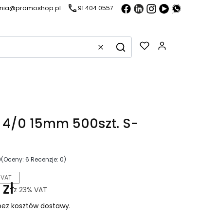
ania@promoshop.pl
91 404 0557
Gadżety w k
Wyczyść
Szukaj
4/0 15mm 500szt. S-
0
(Oceny: 6 Recenzje: 0)
 VAT
zł
z
23%
VAT
ez kosztów dostawy.