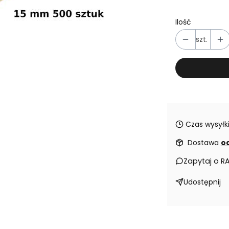
Ilość
szt.
Czas wysyłki
Dostawa
od
Zapytaj o R
Udostępnij