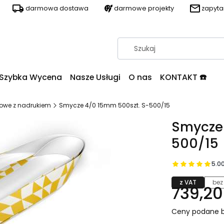
darmowa dostawa
darmowe projekty
zapyt
Szybka Wycena
Nasze Usługi
O nas
KONTAKT ☎️
owe z nadrukiem
Smycze 4/0 15mm 500szt. S-500/15
Smycze 
500/15
5.0
z VAT
bez
739,20 
Ceny podane b