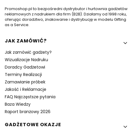
Promoshop.pl to bezpośredni dystrybutor i hurtownia gadżetów
reklamowych z nadrukiem dla firm (B2B). Działamy od 1998 roku,
oferując doradztwo, znakowanie i dystrybucję w modelu Gifting
as a Service.
Linki w stopce
JAK ZAMÓWIĆ?
Jak zamówić gadżety?
Wizualizacje Nadruku
Doradcy Gadżetowi
Terminy Realizacji
Zamawianie próbek
Jakość i Reklamacje
FAQ Najczęstsze pytania
Baza Wiedzy
Raport branżowy 2026
GADŻETOWE OKAZJE