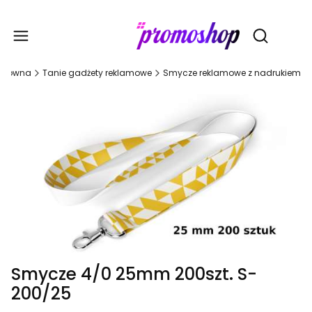
Gadże
Otwórz wy
 główna
Tanie gadżety reklamowe
Smycze reklamowe z nadrukiem
Smycze 4/0 25mm 200szt. S-
200/25