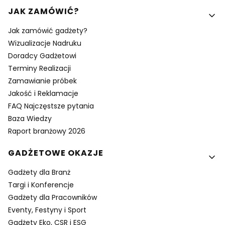
Linki w stopce
JAK ZAMÓWIĆ?
Jak zamówić gadżety?
Wizualizacje Nadruku
Doradcy Gadżetowi
Terminy Realizacji
Zamawianie próbek
Jakość i Reklamacje
FAQ Najczęstsze pytania
Baza Wiedzy
Raport branżowy 2026
GADŻETOWE OKAZJE
Gadżety dla Branż
Targi i Konferencje
Gadżety dla Pracowników
Eventy, Festyny i Sport
Gadżety Eko, CSR i ESG