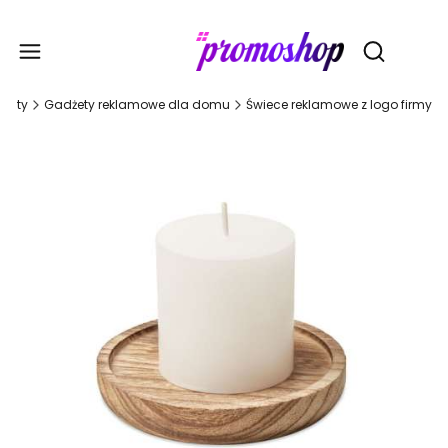
Gadże
Otwórz wy
maty
Gadżety reklamowe dla domu
Świece reklamowe z logo firmy