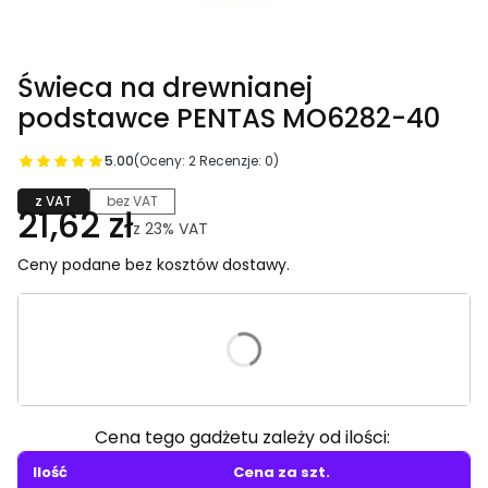
Świeca na drewnianej
podstawce PENTAS MO6282-40
5.00
(Oceny: 2 Recenzje: 0)
z VAT
bez VAT
21,62 zł
z
23%
VAT
Ceny podane bez kosztów dostawy.
Wybierz wariant produktu:
Poszczególne warianty mogą różnić się ceną
Cena tego gadżetu zależy od ilości:
Ilość
Cena za szt.