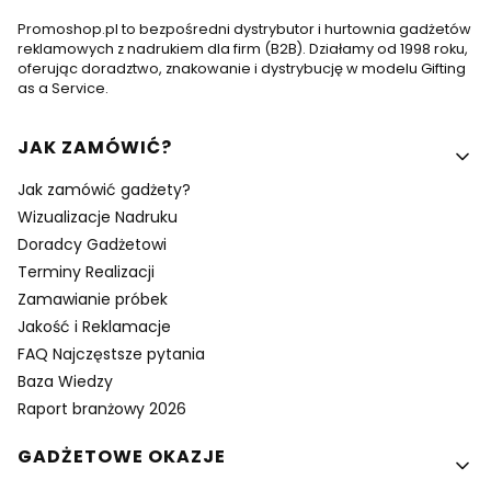
Promoshop.pl to bezpośredni dystrybutor i hurtownia gadżetów
reklamowych z nadrukiem dla firm (B2B). Działamy od 1998 roku,
oferując doradztwo, znakowanie i dystrybucję w modelu Gifting
as a Service.
Linki w stopce
JAK ZAMÓWIĆ?
Jak zamówić gadżety?
Wizualizacje Nadruku
Doradcy Gadżetowi
Terminy Realizacji
Zamawianie próbek
Jakość i Reklamacje
FAQ Najczęstsze pytania
Baza Wiedzy
Raport branżowy 2026
GADŻETOWE OKAZJE