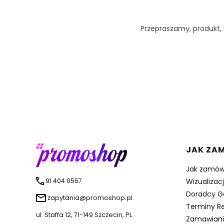
Przepraszamy, produkt, k
Linki 
JAK ZA
Jak zamów
91 404 0557
Wizualizac
Doradcy G
zapytania@promoshop.pl
Terminy Re
ul. Staffa 12, 71-149 Szczecin, PL
Zamawiani