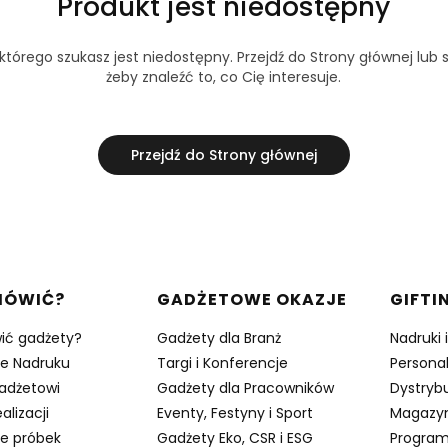
Produkt jest niedostępny
tórego szukasz jest niedostępny. Przejdź do Strony głównej lub s
żeby znaleźć to, co Cię interesuje.
Przejdź do Strony głównej
w stopce
MÓWIĆ?
GADŻETOWE OKAZJE
GIFTI
ić gadżety?
Gadżety dla Branż
Nadruki 
je Nadruku
Targi i Konferencje
Persona
adżetowi
Gadżety dla Pracowników
Dystrybu
alizacji
Eventy, Festyny i Sport
Magazy
e próbek
Gadżety Eko, CSR i ESG
Program