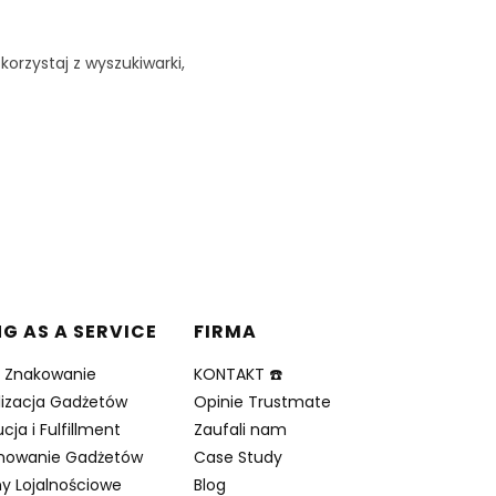
korzystaj z wyszukiwarki,
NG AS A SERVICE
FIRMA
i Znakowanie
KONTAKT ☎️
lizacja Gadżetów
Opinie Trustmate
cja i Fulfillment
Zaufali nam
nowanie Gadżetów
Case Study
y Lojalnościowe
Blog