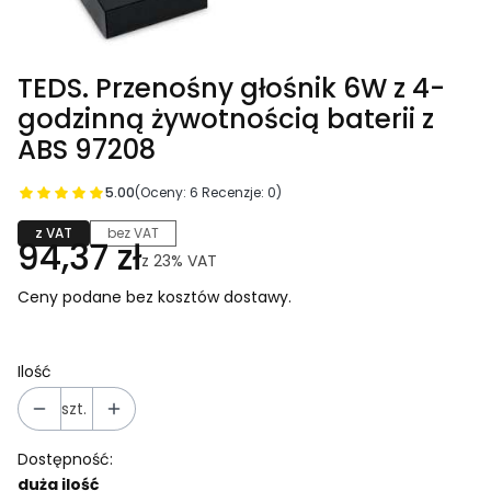
TEDS. Przenośny głośnik 6W z 4-
godzinną żywotnością baterii z
ABS 97208
5.00
(Oceny: 6 Recenzje: 0)
z VAT
bez VAT
94,37 zł
z
23%
VAT
Ceny podane bez kosztów dostawy.
Ilość
szt.
Dostępność:
duża ilość