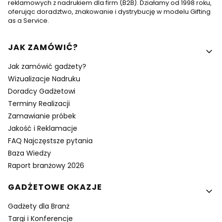
reklamowych z nadrukiem dla firm (B2B). Działamy od 1998 roku,
oferując doradztwo, znakowanie i dystrybucję w modelu Gifting
as a Service.
Linki w stopce
JAK ZAMÓWIĆ?
Jak zamówić gadżety?
Wizualizacje Nadruku
Doradcy Gadżetowi
Terminy Realizacji
Zamawianie próbek
Jakość i Reklamacje
FAQ Najczęstsze pytania
Baza Wiedzy
Raport branżowy 2026
GADŻETOWE OKAZJE
Gadżety dla Branż
Targi i Konferencje