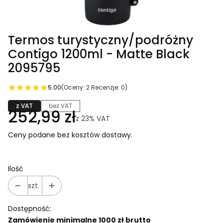
Termos turystyczny/podróżny
Contigo 1200ml - Matte Black
2095795
5.00
(Oceny: 2 Recenzje: 0)
z VAT
bez VAT
252,99 zł
z
23%
VAT
Ceny podane bez kosztów dostawy.
Ilość
szt.
Dostępność:
Zamówienie minimalne 1000 zł brutto