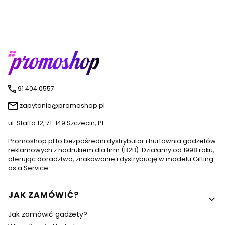
91 404 0557
zapytania@promoshop.pl
ul. Staffa 12, 71-149 Szczecin, PL
Promoshop.pl to bezpośredni dystrybutor i hurtownia gadżetów
reklamowych z nadrukiem dla firm (B2B). Działamy od 1998 roku,
oferując doradztwo, znakowanie i dystrybucję w modelu Gifting
as a Service.
Linki w stopce
JAK ZAMÓWIĆ?
Jak zamówić gadżety?