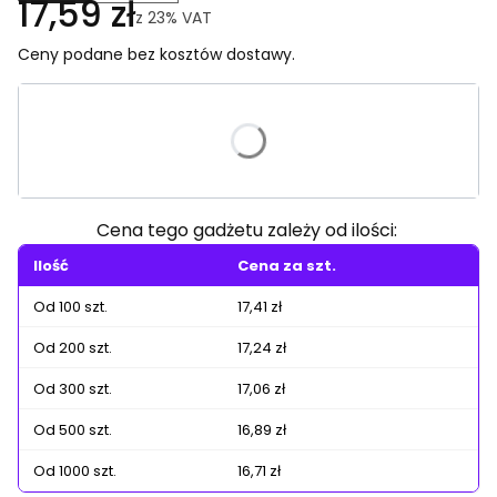
17,59 zł
z
23%
VAT
Ceny podane bez kosztów dostawy.
Wybierz wariant produktu:
Poszczególne warianty mogą różnić się ceną
Cena tego gadżetu zależy od ilości:
Ilość
Cena za szt.
Od 100 szt.
17,41 zł
Od 200 szt.
17,24 zł
Od 300 szt.
17,06 zł
Od 500 szt.
16,89 zł
Od 1000 szt.
16,71 zł