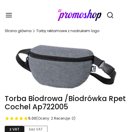
Gadże
Otwórz wy
Strona główna
Torby reklamowe z nadrukiem logo
Torba Biodrowa /Biodrówka Rpet
Cochel Ap722005
5.00
(Oceny: 2 Recenzje: 0)
z VAT
bez VAT