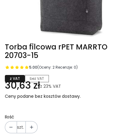
Torba filcowa rPET MARRTO
20703-15
5.00
(Oceny: 2 Recenzje: 0)
z VAT
bez VAT
30,63 zł
z
23%
VAT
Ceny podane bez kosztów dostawy.
Ilość
szt.