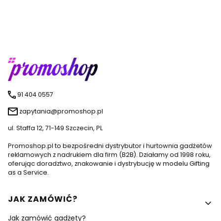
91 404 0557
zapytania@promoshop.pl
ul. Staffa 12, 71-149 Szczecin, PL
Promoshop.pl to bezpośredni dystrybutor i hurtownia gadżetów
reklamowych z nadrukiem dla firm (B2B). Działamy od 1998 roku,
oferując doradztwo, znakowanie i dystrybucję w modelu Gifting
as a Service.
Linki w stopce
JAK ZAMÓWIĆ?
Jak zamówić gadżety?