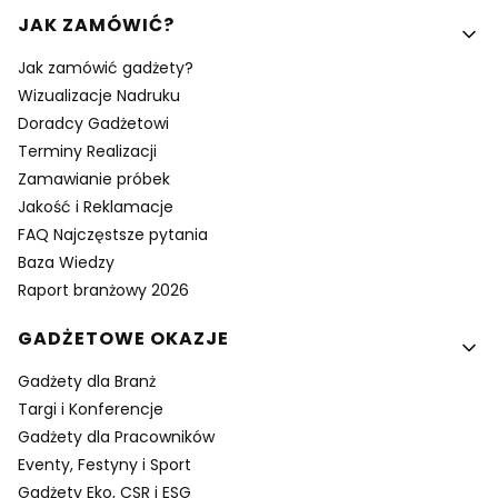
Linki w stopce
JAK ZAMÓWIĆ?
Jak zamówić gadżety?
Wizualizacje Nadruku
Doradcy Gadżetowi
Terminy Realizacji
Zamawianie próbek
Jakość i Reklamacje
FAQ Najczęstsze pytania
Baza Wiedzy
Raport branżowy 2026
GADŻETOWE OKAZJE
Gadżety dla Branż
Targi i Konferencje
Gadżety dla Pracowników
Eventy, Festyny i Sport
Gadżety Eko, CSR i ESG